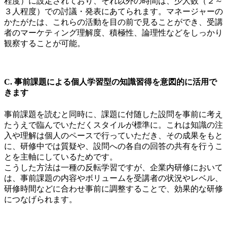
程度）に設定されており、それ以外の時間は、少人数（２～
３人程度）での討議・発表にあてられます。マネージャーの
かたがたは、これらの活動を目の前で見ることができ、受講
者のマーケティング理解度、積極性、論理性などをしっかり
観察することが可能。
C. 事前課題による個人学習型の知識習得を意図的に活用で
きます
事前課題を読むと同時に、課題に付随した設問を事前に考え
たうえで臨んでいただくスタイルが標準に。これは知識の注
入や理解は個人のペースで行っていただき、その成果をもと
に、研修中では質疑や、設問への各自の回答の共有を行うこ
とを主軸にしているためです。
こうした方法は一種の反転学習ですが、企業内研修において
は、事前課題の内容やボリュームを受講者の状況やレベル、
研修時間などに合わせ事前に調整することで、効果的な研修
につなげられます。