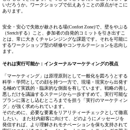
いだろうか。ワークショップで伝えあうことの原点がそこに
あります。
安全・安心で失敗が赦される場(Confort Zone)で、壁をやぶる
（Sretchする）こと、参加者の自発的コミットを引き出すこ
とは、常に大きくチャレンジングな課題です。それを可能に
するワークショップ型の研修やコンサルテーションを志向し
ます。
それは実行可能か：インターナルマーケティングの視点
「マーケティング」は原理原則として一般化を図ろうとする
科学・学問としての顔を持つ一方で、現場・現実から出発す
る極めて実践的・臨床的な側面を有しています。戦略の善し
悪しだけを議論するステージから一歩すすめて、実行可能な
プランに落とし込むところまでを担う「実行のマーケティン
グ」が強く求められています。
そのために、必要な要素をリアリティーチェックとして徹底
したい。 また社内顧客に向けて、どのようにメッセージを
発信すれば、より理解されモチベーションを保ち支持されて