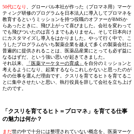
50代になり
、グローバル本社が作った（プロマネ用）マーケ
ティング研修のプログラムを日本法人に導入してプロマネを
教育するというミッションを持つ役職のオファーがBMSか
らあったときに、飛び上がって喜びました。会社を変わって
でも飛びついたのは言うまでもありません。そして日本向け
にカスタマイズし導入をはかりました。やって行く中で、こ
うしたプログラムがいち製薬企業を越えて多くの製薬会社に
普遍的に提供されることは、医薬品産業にとっても必ず益に
なるはずだ、という強い思いが起きてきました。
それ以来、
「医薬マーケターの育成」
を自分のミッションと
考えるようになり、起業するならこれしかないと思ったのが
今の仕事を選んだ理由です。クスリを育てるヒトを育てるこ
とに集中させたいと思い、執行役員を辞して会社を立ち上げ
たのです。
「クスリを育てるヒト＝プロマネ」を育てる仕事
の魅力は何か？
まだ
世の中で十分には整理されていない概念を、医薬マーケ