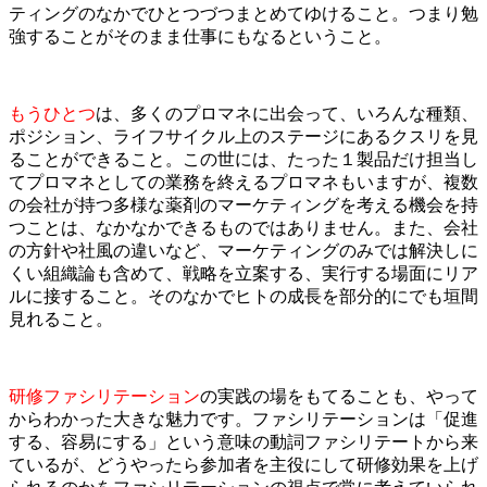
ティングのなかでひとつづつまとめてゆけること。つまり勉
強することがそのまま仕事にもなるということ。
もうひとつ
は、多くのプロマネに出会って、いろんな種類、
ポジション、ライフサイクル上のステージにあるクスリを見
ることができること。この世には、たった１製品だけ担当し
てプロマネとしての業務を終えるプロマネもいますが、複数
の会社が持つ多様な薬剤のマーケティングを考える機会を持
つことは、なかなかできるものではありません。また、会社
の方針や社風の違いなど、マーケティングのみでは解決しに
くい組織論も含めて、戦略を立案する、実行する場面にリア
ルに接すること。そのなかでヒトの成長を部分的にでも垣間
見れること。
研修ファシリテーション
の実践の場をもてることも、やって
からわかった大きな魅力です。ファシリテーションは「促進
する、容易にする」という意味の動詞ファシリテートから来
ているが、どうやったら参加者を主役にして研修効果を上げ