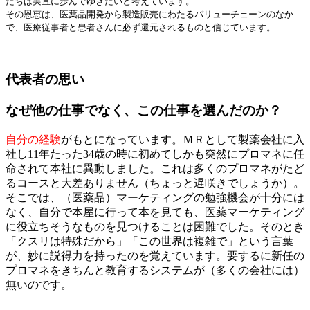
たちは実直に歩んでゆきたいと考えています。
その恩恵は、医薬品開発から製造販売にわたるバリューチェーンのなか
で、医療従事者と患者さんに必ず還元されるものと信じています。
代表者の思い
なぜ他の仕事でなく、この仕事を選んだのか？
自分の経験
がもとになっています。ＭＲとして製薬会社に入
社し11年たった34歳の時に初めてしかも突然にプロマネに任
命されて本社に異動しました。これは多くのプロマネがたど
るコースと大差ありません（ちょっと遅咲きでしょうか）。
そこでは、（医薬品）マーケティングの勉強機会が十分には
なく、自分で本屋に行って本を見ても、医薬マーケティング
に役立ちそうなものを見つけることは困難でした。そのとき
「クスリは特殊だから」「この世界は複雑で」という言葉
が、妙に説得力を持ったのを覚えています。要するに新任の
プロマネをきちんと教育するシステムが（多くの会社には）
無いのです。