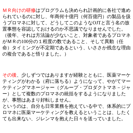
ＭＲ向けの研修
はプログラムも決められ計画的に各社で進め
られているのに対し、年商何十億円（何百億円）の製品を扱
うプロマネに対して、どうしてこのようなOJTと言う名の放
置事態を容認しておけるのか不思議でなりませんでした。
（後年、それは方法論が少ないこと、対象者であるプロマネ
がＭＲの100分の１程度の数であること、そして異動（任
命）タイミングが不定期であるという、いささか残念な理由
の複合であると悟りました。）
その後
、少しずつではありますが経験とともに、医薬マーケ
ティングがわかる（府に落ちる）ようになって、やがてマー
ケティングマネージャー（グループ・プロダクトマネ－ジャ
ー）として複数のプロマネの統括をするようになりました
が、事態はあまり好転しません。
というのは、自分も日常業務を抱えている中で、体系的にプ
ロマネに医薬マーケティングを教えるということは、したく
ても出来ない、ジレンマを抱えた日々を送っていました。